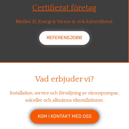
Certifierat företag
Medlen El, Energi & Värme är el & kylcertifierat.
REFERENSJOBB
Vad erbjuder vi?
Installation, service och försäljning av värmepumpar,
solceller och allmänna elinstallationer.
KOM I KONTAKT MED OSS