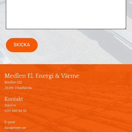
Medlen El, Energi & Värme
Medlen 122
36196 Vissefjärda
Kontakt
Telefon
070 945 95 55
E-post
dan@meev.se